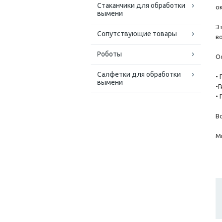
Стаканчики для обработки
о
вымени
Э
Сопутствующие товары
в
Роботы
О
Салфетки для обработки
•
вымени
•
•
В
М