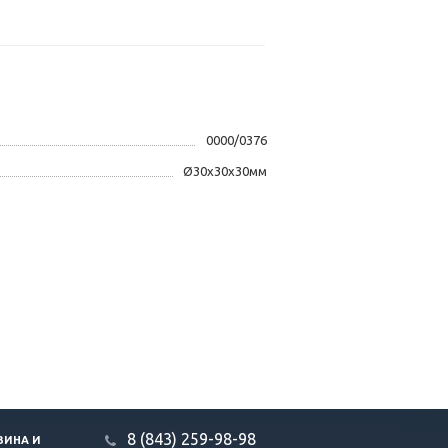
0000/0376
Ø30x30x30мм
8 (843) 259-98-98
ЗИНА И