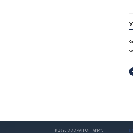
Х
Ко
К
© 2026
ООО «АГРО-ФАРМ»,
К