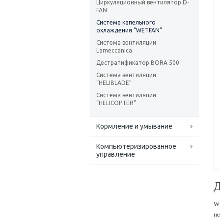
Циркуляционный вентилятор D-
FAN
Система капельного
охлаждения “WETFAN”
Система вентиляции
Lameccanica
Дестратификатор BORA 500
Система вентиляции
“HELIBLADE”
Система вентиляции
“HELICOPTER”
Кормление и умывание
Компьютеризированное
управление
Д
WE
пе