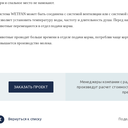
рм и спальное место не намокают.
стема WETFAN может быть соединена с системой вентиляции или с системой 
зволяет установить температуру воды, частоту и длительность душа. Перед н
вотные перемещаются в отдел подачи корма.
вотные проводят больше времени в отделе подачи корма, потребляя чаще ко
вышается производство молока.
Менеджеры компании с ра
ЗАКАЗАТЬ ПРОЕКТ
произведут расчет стоимост
пр
Вернуться к списку
Поде