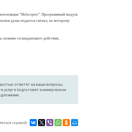
вентиляции “Helicopter”. Программный модуль
ачалом душа подается сигнал, по которому
рм, помимо охлаждающего действия,
достью ответят на ваши вопросы,
и услуг и подготовят коммерческое
едложение.
литься ссылкой: