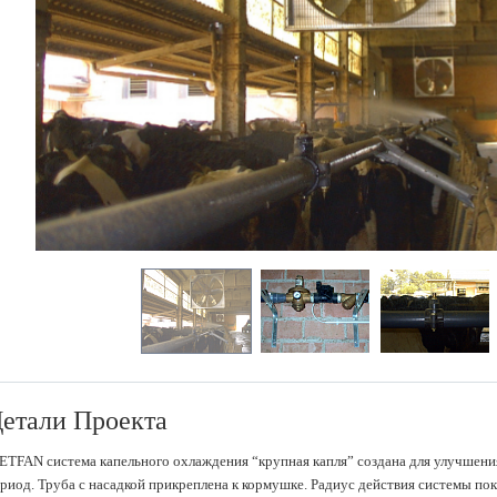
етали Проекта
TFAN система капельного охлаждения “крупная капля” создана для улучшени
риод. Труба с насадкой прикреплена к кормушке. Радиус действия системы по