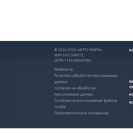
© 2026
ООО «АГРО-ФАРМ»,
К
ИНН 1657246073,
ОГРН 1181690041961.
Реквизиты
Политика обработки персональных
данных
В
О
Согласие на обработку
персональных данных
Р
Согласие на использование файлов
К
cookie
Пользовательское соглашение
Используем куки и метрические программы