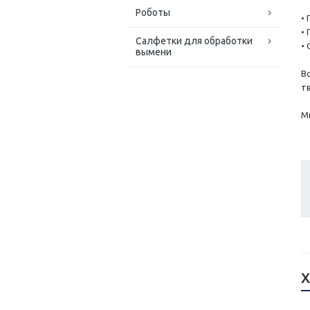
Роботы
•
•
Салфетки для обработки
•
вымени
В
т
М
Х