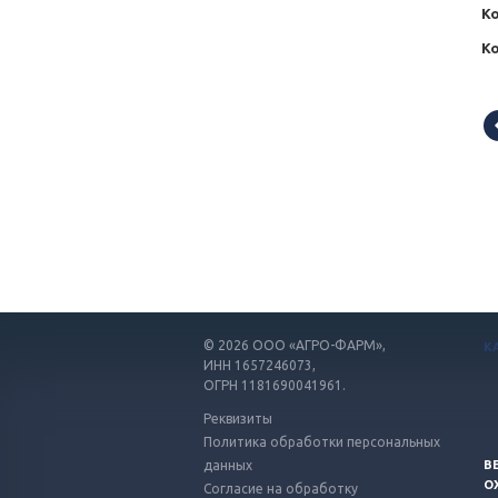
Ко
К
© 2026
ООО «АГРО-ФАРМ»,
К
ИНН 1657246073,
ОГРН 1181690041961.
Реквизиты
Политика обработки персональных
данных
В
О
Согласие на обработку