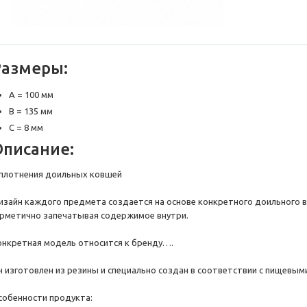
Размеры:
A = 100 мм
B = 135 мм
C = 8 мм
Описание:
плотнения доильных ковшей
изайн каждого предмета создается на основе конкретного доильного ве
ерметично запечатывая содержимое внутри.
онкретная модель относится к бренду….
н изготовлен из резины и специально создан в соответствии с пищевым
собенности продукта: