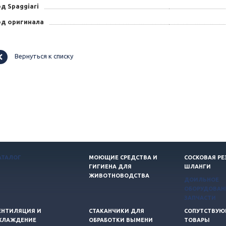
д Spaggiari
од оригинала
Вернуться к списку
АТАЛОГ
МОЮЩИЕ СРЕДСТВА И
СОСКОВАЯ РЕ
ГИГИЕНА ДЛЯ
ШЛАНГИ
ЖИВОТНОВОДСТВА
ДОИЛЬНОЕ
ОБОРУДОВАН
ЗАПЧАСТИ
ЕНТИЛЯЦИЯ И
СТАКАНЧИКИ ДЛЯ
СОПУТСТВУ
ХЛАЖДЕНИЕ
ОБРАБОТКИ ВЫМЕНИ
ТОВАРЫ