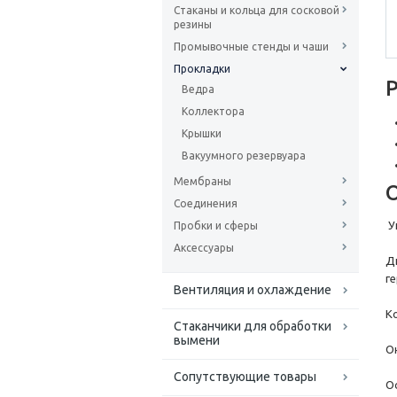
Стаканы и кольца для сосковой
резины
Промывочные стенды и чаши
Прокладки
Ведра
Коллектора
Крышки
Вакуумного резервуара
Мембраны
Соединения
У
Пробки и сферы
Аксессуары
Д
г
Вентиляция и охлаждение
К
Стаканчики для обработки
вымени
О
Сопутствующие товары
О