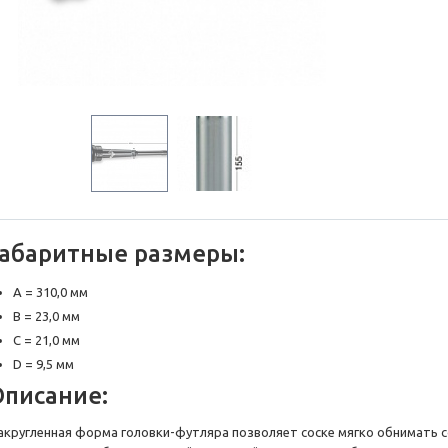
Габаритные размеры:
A = 310,0 мм
B = 23,0 мм
C = 21,0 мм
D = 9,5 мм
Описание:
акругленная форма головки-футляра позволяет соске мягко обнимать 