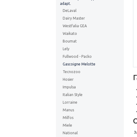
adapt.
DeLaval
Dairy Master
Westfalia GEA
Waikato
Boumat
Lely
Fullwood - Packo
Gascoigne Melotte
Tecnozoo
Hosier
Impulsa
Italian Style
Lorraine
Manus
Milfos
Miele
З
National