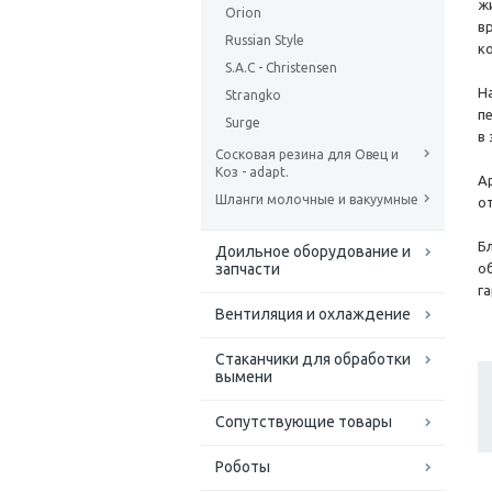
ж
Orion
в
Russian Style
к
S.A.C - Christensen
Н
Strangko
п
Surge
в
Сосковая резина для Овец и
Коз - adapt.
А
Шланги молочные и вакуумные
о
Б
Доильное оборудование и
запчасти
о
г
Вентиляция и охлаждение
Стаканчики для обработки
вымени
Сопутствующие товары
Роботы