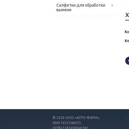
Салфетки для обработки
вымени
Х
Ко
К
© 2026
ООО «АГРО-ФАРМ»,
К
ИНН 1657246073,
ОГРН 1181690041961.