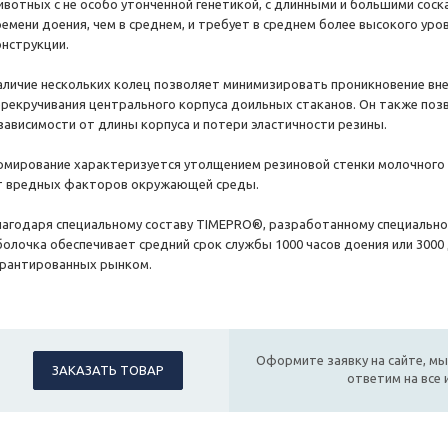
ивотных с не особо утонченной генетикой, с длинными и большими сос
ремени доения, чем в среднем, и требует в среднем более высокого уро
онструкции.
аличие нескольких колец позволяет минимизировать проникновение вне
ерекручивания центрального корпуса доильных стаканов. Он также поз
 зависимости от длины корпуса и потери эластичности резины.
рмирование характеризуется утолщением резиновой стенки молочного 
т вредных факторов окружающей среды.
лагодаря специальному составу TIMEPRO®, разработанному специально
болочка обеспечивает средний срок службы 1000 часов доения или 3000
арантированных рынком.
Оформите заявку на сайте, мы
ЗАКАЗАТЬ ТОВАР
ответим на все