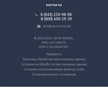
КОНТАКТЫ
8 (843) 259-98-98
8 (800) 600-29-39
info@agro-farm.net
© 2026
ООО «АГРО-ФАРМ»,
ИНН 1657246073,
ОГРН 1181690041961.
Реквизиты
Политика обработки персональных данных
Согласие на обработку персональных данных
Согласие на использование файлов cookie
Пользовательское соглашение
Используем куки и метрические программы
Для работы Сайта и анализа его использования. Оставаясь на Сайте, вы
даёте согласие на использование файлов cookie.
Подробнее