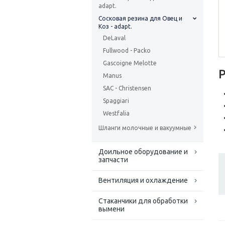
adapt.
Сосковая резина для Овец и
Коз - adapt.
DeLaval
Fullwood - Packo
Gascoigne Melotte
Manus
SAC - Christensen
Spaggiari
Westfalia
Шланги молочные и вакуумные
Доильное оборудование и
запчасти
Вентиляция и охлаждение
Стаканчики для обработки
вымени