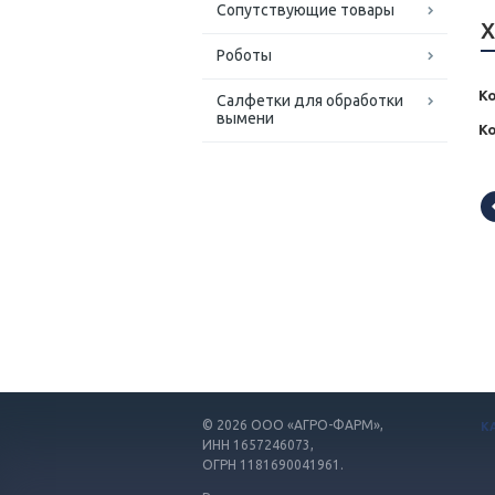
Сопутствующие товары
Х
Роботы
Ко
Салфетки для обработки
вымени
К
© 2026
ООО «АГРО-ФАРМ»,
К
ИНН 1657246073,
ОГРН 1181690041961.