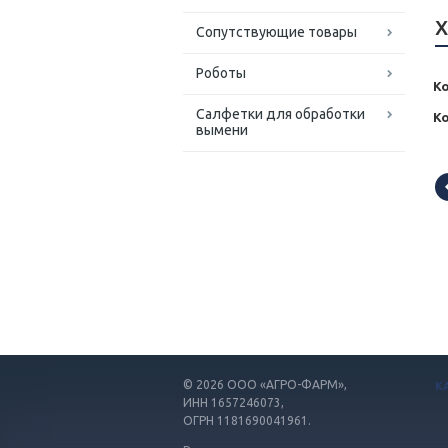
Х
Сопутствующие товары
Роботы
Ко
Салфетки для обработки
К
вымени
© 2026
ООО «АГРО-ФАРМ»,
К
ИНН 1657246073,
ОГРН 1181690041961.