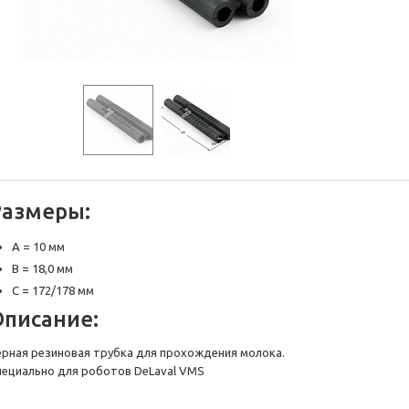
Размеры:
A = 10 мм
B = 18,0 мм
C = 172/178 мм
Описание:
ерная резиновая трубка для прохождения молока.
пециально для роботов DeLaval VMS