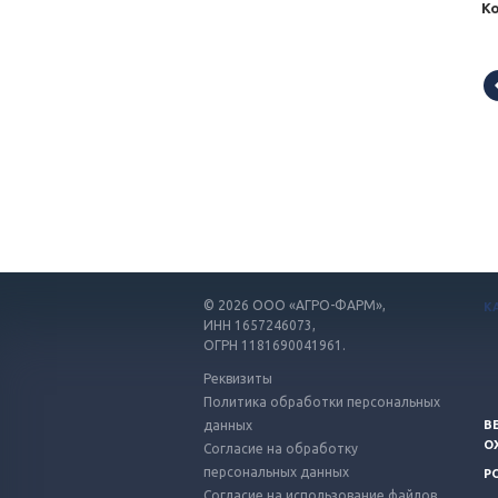
К
© 2026
ООО «АГРО-ФАРМ»,
К
ИНН 1657246073,
ОГРН 1181690041961.
Реквизиты
Политика обработки персональных
данных
В
О
Согласие на обработку
персональных данных
Р
Согласие на использование файлов