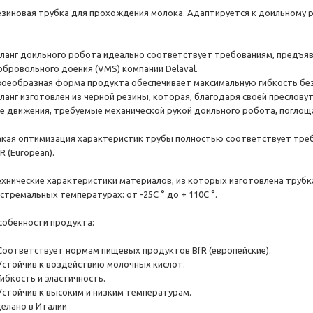
езиновая трубка для прохождения молока. Адаптируется к доильному р
ланг доильного робота идеально соответствует требованиям, предъя
обровольного доения (VMS) компании Delaval.
воеобразная форма продукта обеспечивает максимальную гибкость бе
ланг изготовлен из черной резины, которая, благодаря своей преслову
се движения, требуемые механической рукой доильного робота, поглоща
акая оптимизация характеристик трубы полностью соответствует тре
R (European).
ехнические характеристики материалов, из которых изготовлена ​​труб
стремальных температурах: от -25С ° до + 110С °.
собенности продукта:
 Соответствует нормам пищевых продуктов BfR (европейские).
 Устойчив к воздействию молочных кислот.
Гибкость и эластичность.
 Устойчив к высоким и низким температурам.
делано в Италии