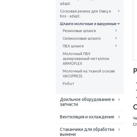
adapt.
Сосковая резина для Овец и
Коз - adapt.
Шланги молочные и вакуумные
Резиновые шланги
Силиконовые шланги
ПВХ шланги
Молочный ПВХ
армированный металлом
ARMOFLEX
Молочный на тканой основе
VACUPRESS
Робот
Доильное оборудование и
запчасти
Вентиляция и охлаждение
Ч
С
Стаканчики для обработки
вымени