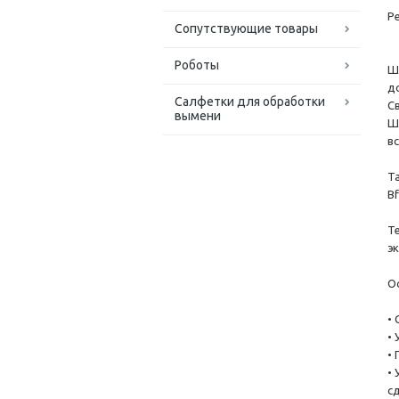
Р
Сопутствующие товары
Роботы
Ш
д
Салфетки для обработки
С
вымени
Ш
в
Т
Bf
Т
эк
О
•
•
• 
•
с