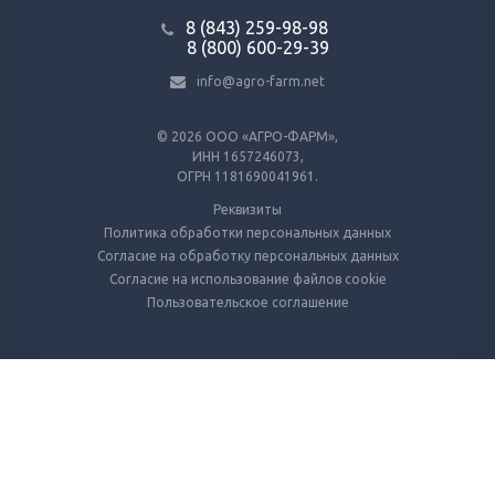
8 (843) 259-98-98
8 (800) 600-29-39
info@agro-farm.net
© 2026
ООО «АГРО-ФАРМ»,
ИНН 1657246073,
ОГРН 1181690041961.
Реквизиты
Политика обработки персональных данных
Согласие на обработку персональных данных
Согласие на использование файлов cookie
Пользовательское соглашение
Используем куки и метрические программы
Для работы Сайта и анализа его использования. Оставаясь на Сайте, вы
даёте согласие на использование файлов cookie.
Подробнее
ОК