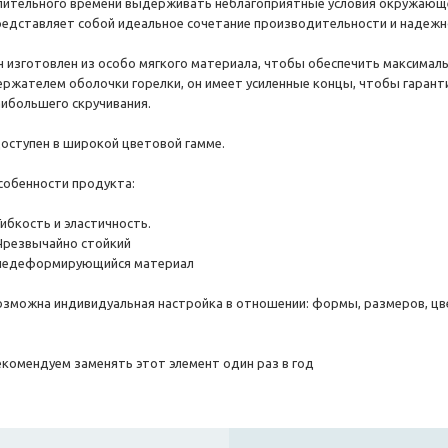
лительного времени выдерживать неблагоприятные условия окружающей
редставляет собой идеальное сочетание производительности и надежн
н изготовлен из особо мягкого материала, чтобы обеспечить максимал
ержателем оболочки горелки, он имеет усиленные концы, чтобы гаран
аибольшего скручивания.
оступен в широкой цветовой гамме.
собенности продукта:
Гибкость и эластичность.
 Чрезвычайно стойкий
 недеформирующийся материал
озможна индивидуальная настройка в отношении: формы, размеров, цве
екомендуем заменять этот элемент один раз в год