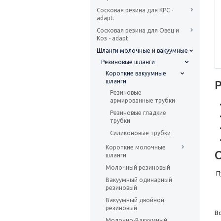
Сосковая резина для КРС -
adapt.
Сосковая резина для Овец и
Коз - adapt.
Шланги молочные и вакуумные
Резиновые шланги
Короткие вакуумные
шланги
Резиновые
армированные трубки
Резиновые гладкие
трубки
Силиконовые трубки
Короткие молочные
шланги
Молочный резиновый
П
Вакуумный одинарный
резиновый
Вакуумный двойной
резиновый
В
Молочно-Вакуумный