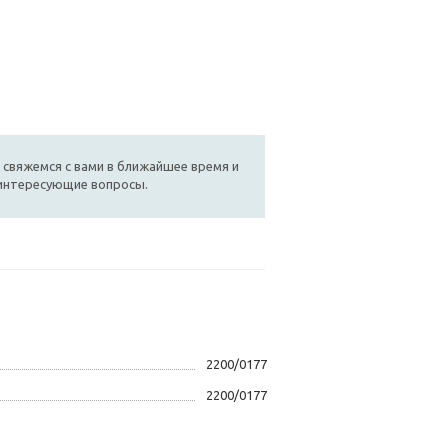
 свяжемся с вами в ближайшее время и
 интересующие вопросы.
2200/0177
2200/0177