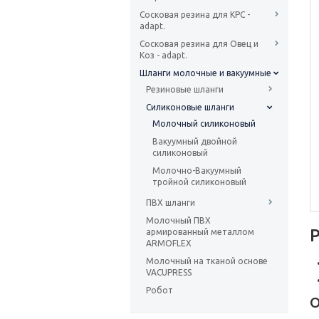
Сосковая резина для КРС -
adapt.
Сосковая резина для Овец и
Коз - adapt.
Шланги молочные и вакуумные
Резиновые шланги
Силиконовые шланги
Молочный силиконовый
Вакуумный двойной
силиконовый
Молочно-Вакуумный
тройной силиконовый
ПВХ шланги
Молочный ПВХ
армированный металлом
ARMOFLEX
Молочный на тканой основе
VACUPRESS
Робот
О