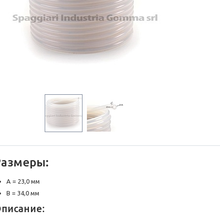
Размеры:
A = 23,0 мм
B = 34,0 мм
писание: