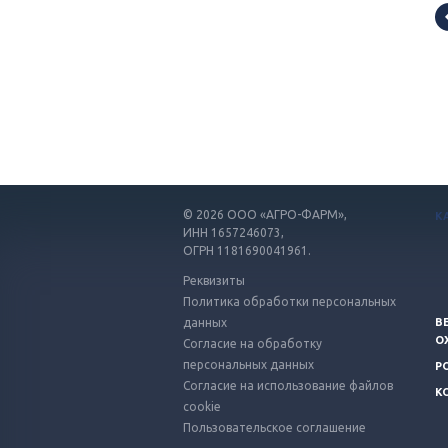
© 2026
ООО «АГРО-ФАРМ»,
К
ИНН 1657246073,
ОГРН 1181690041961.
Реквизиты
Политика обработки персональных
данных
В
О
Согласие на обработку
персональных данных
Р
Согласие на использование файлов
К
cookie
Пользовательское соглашение